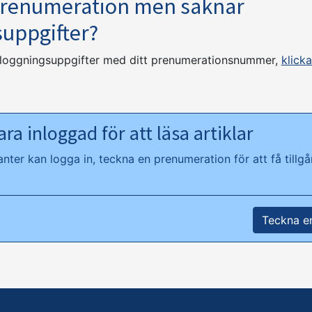
prenumeration men saknar
suppgifter?
nloggningsuppgifter med ditt prenumerationsnummer,
klicka
ra inloggad för att läsa artiklar
ter kan logga in, teckna en prenumeration för att få tillgån
Teckna e