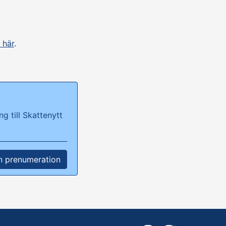
 här
.
g till Skattenytt
n prenumeration