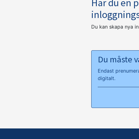
Har du en 
inloggning
Du kan skapa nya i
Du måste va
Endast prenumeran
digitalt.