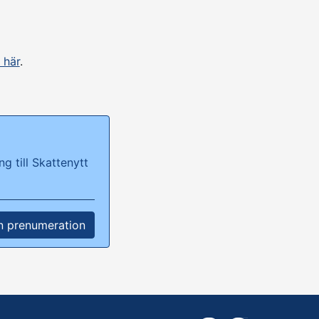
 här
.
g till Skattenytt
n prenumeration