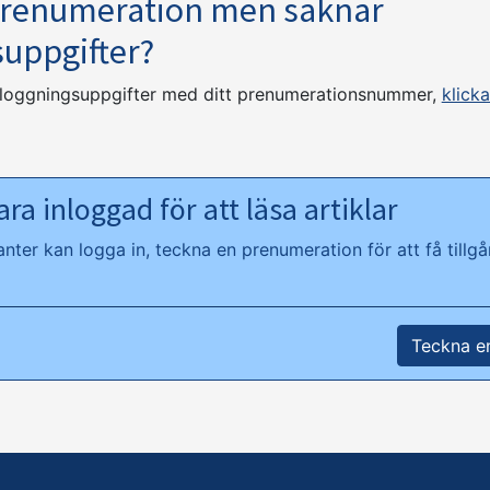
prenumeration men saknar
suppgifter?
nloggningsuppgifter med ditt prenumerationsnummer,
klicka
ra inloggad för att läsa artiklar
ter kan logga in, teckna en prenumeration för att få tillgån
Teckna e