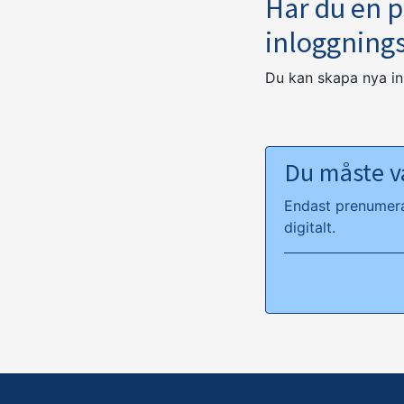
Har du en 
inloggning
Du kan skapa nya i
Du måste va
Endast prenumeran
digitalt.