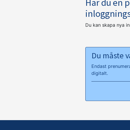
Har du en 
inloggning
Du kan skapa nya i
Du måste va
Endast prenumeran
digitalt.