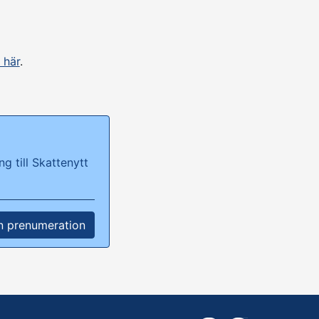
 här
.
g till Skattenytt
n prenumeration