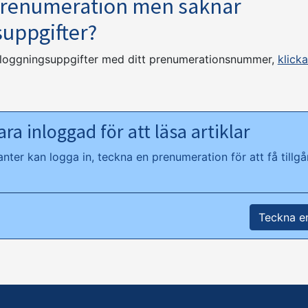
prenumeration men saknar
suppgifter?
nloggningsuppgifter med ditt prenumerationsnummer,
klicka
ra inloggad för att läsa artiklar
ter kan logga in, teckna en prenumeration för att få tillgån
Teckna e