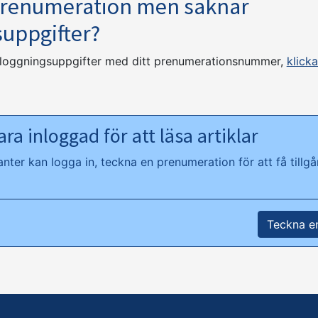
prenumeration men saknar
suppgifter?
nloggningsuppgifter med ditt prenumerationsnummer,
klicka
ra inloggad för att läsa artiklar
ter kan logga in, teckna en prenumeration för att få tillgån
Teckna e