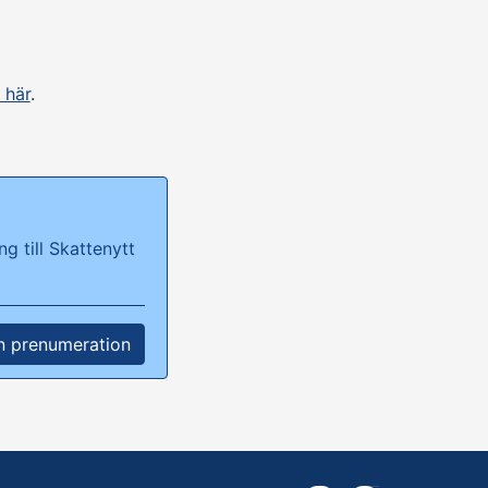
 här
.
g till Skattenytt
n prenumeration