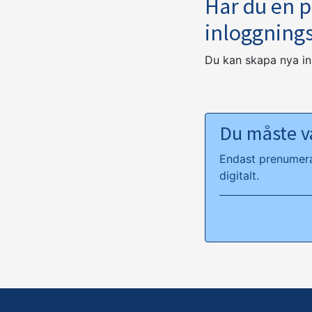
Har du en 
inloggning
Du kan skapa nya i
Du måste va
Endast prenumeran
digitalt.