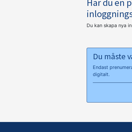
Har du en 
inloggning
Du kan skapa nya i
Du måste va
Endast prenumeran
digitalt.