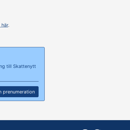
 här
.
g till Skattenytt
n prenumeration