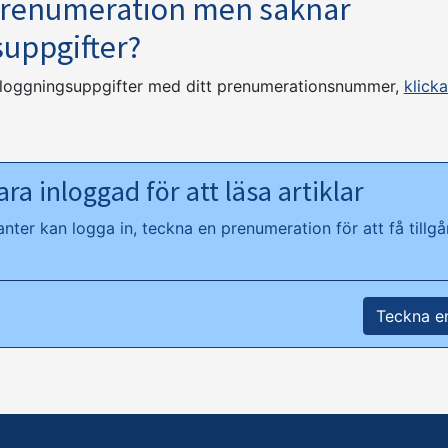
prenumeration men saknar
suppgifter?
nloggningsuppgifter med ditt prenumerationsnummer,
klicka
ra inloggad för att läsa artiklar
ter kan logga in, teckna en prenumeration för att få tillgån
Teckna e