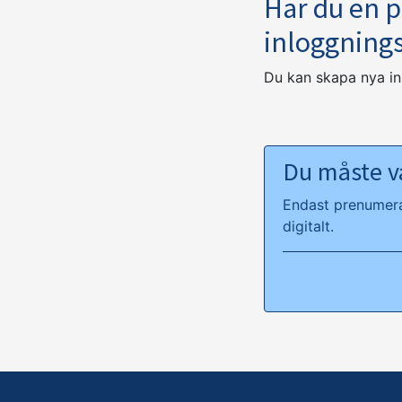
Har du en 
inloggning
Du kan skapa nya i
Du måste va
Endast prenumeran
digitalt.