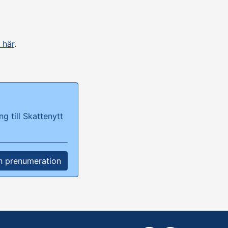
 här
.
g till Skattenytt
n prenumeration