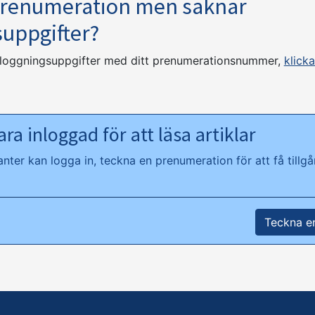
prenumeration men saknar
suppgifter?
nloggningsuppgifter med ditt prenumerationsnummer,
klicka
ra inloggad för att läsa artiklar
ter kan logga in, teckna en prenumeration för att få tillgån
Teckna e