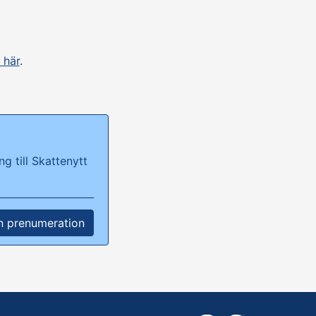
 här
.
g till Skattenytt
n prenumeration