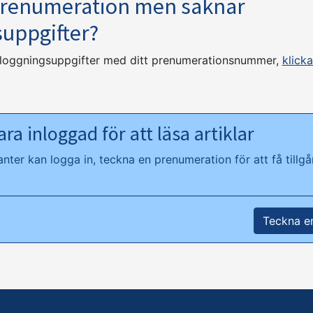
prenumeration men saknar
suppgifter?
nloggningsuppgifter med ditt prenumerationsnummer,
klicka
ra inloggad för att läsa artiklar
ter kan logga in, teckna en prenumeration för att få tillgån
Teckna e