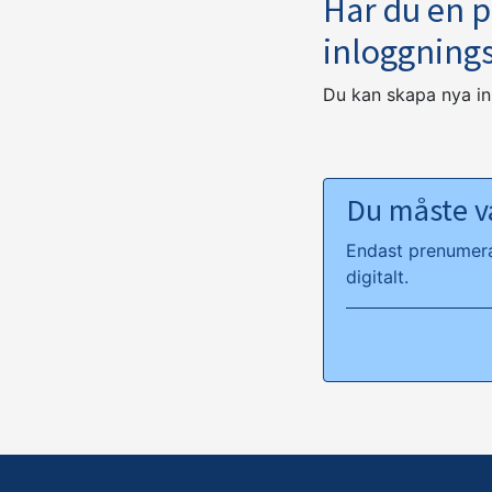
Har du en 
inloggning
Du kan skapa nya i
Du måste va
Endast prenumeran
digitalt.