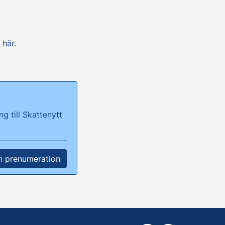
 här
.
g till Skattenytt
n prenumeration