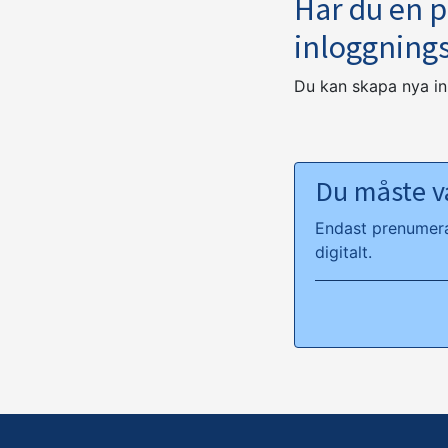
Har du en 
inloggning
Du kan skapa nya i
Du måste va
Endast prenumeran
digitalt.