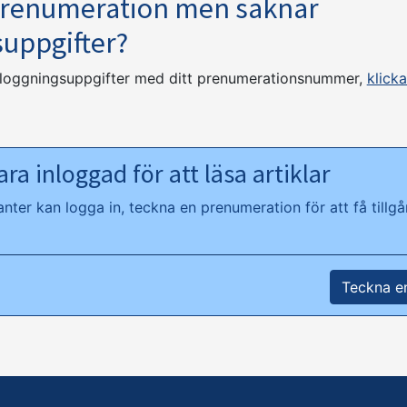
prenumeration men saknar
suppgifter?
nloggningsuppgifter med ditt prenumerationsnummer,
klicka
ra inloggad för att läsa artiklar
ter kan logga in, teckna en prenumeration för att få tillgån
Teckna e