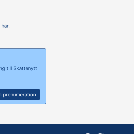
 här
.
g till Skattenytt
n prenumeration