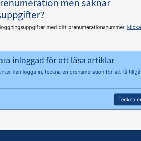
prenumeration men saknar
suppgifter?
nloggningsuppgifter med ditt prenumerationsnummer,
klicka
ra inloggad för att läsa artiklar
ter kan logga in, teckna en prenumeration för att få tillgån
Teckna e