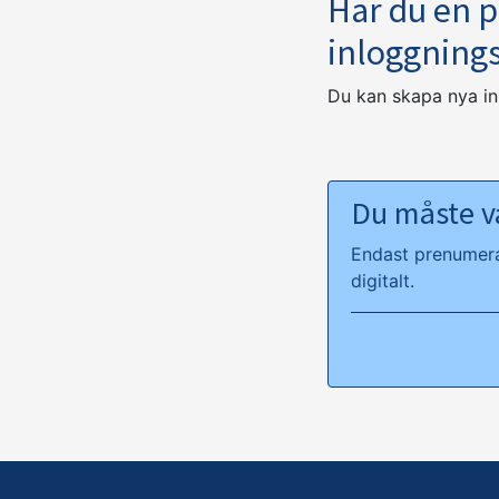
Har du en 
inloggning
Du kan skapa nya i
Du måste va
Endast prenumeran
digitalt.