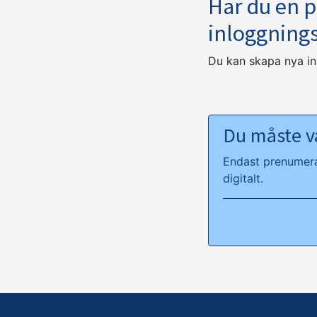
Har du en 
inloggning
Du kan skapa nya i
Du måste va
Endast prenumeran
digitalt.