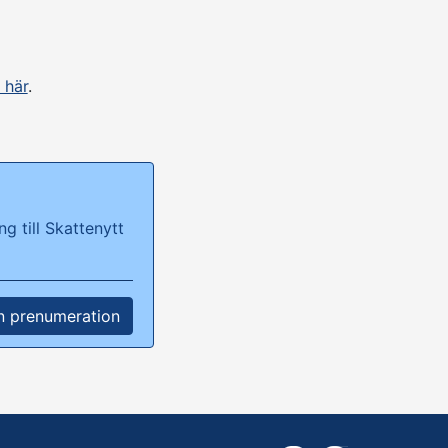
 här
.
g till Skattenytt
n prenumeration