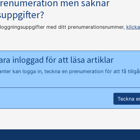
prenumeration men saknar
suppgifter?
nloggningsuppgifter med ditt prenumerationsnummer,
klicka
ra inloggad för att läsa artiklar
ter kan logga in, teckna en prenumeration för att få tillgån
Teckna e