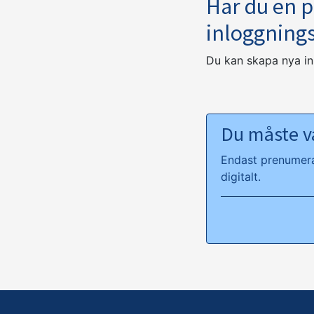
Har du en 
inloggning
Du kan skapa nya i
Du måste va
Endast prenumeran
digitalt.