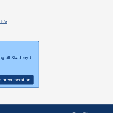
 här
.
g till Skattenytt
n prenumeration