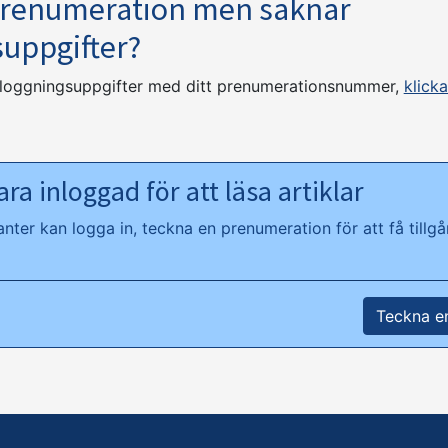
prenumeration men saknar
suppgifter?
nloggningsuppgifter med ditt prenumerationsnummer,
klicka
ra inloggad för att läsa artiklar
ter kan logga in, teckna en prenumeration för att få tillgån
Teckna e