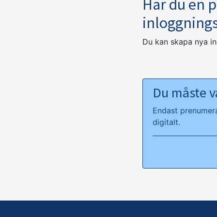
Har du en 
inloggning
Du kan skapa nya i
Du måste va
Endast prenumeran
digitalt.