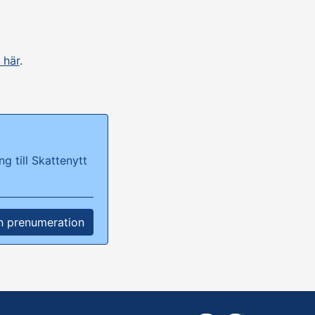
 här
.
g till Skattenytt
n prenumeration