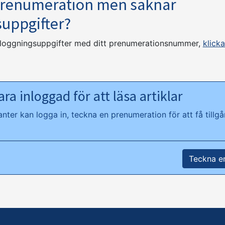
prenumeration men saknar
suppgifter?
nloggningsuppgifter med ditt prenumerationsnummer,
klicka
ra inloggad för att läsa artiklar
ter kan logga in, teckna en prenumeration för att få tillgån
Teckna e