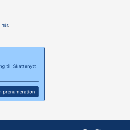
 här
.
g till Skattenytt
n prenumeration