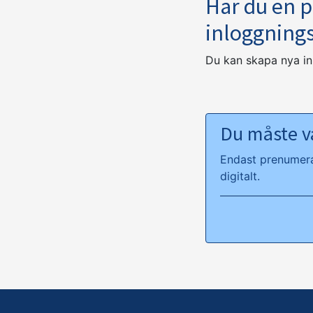
Har du en 
inloggning
Du kan skapa nya i
Du måste va
Endast prenumeran
digitalt.