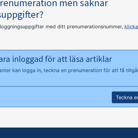
prenumeration men saknar
suppgifter?
nloggningsuppgifter med ditt prenumerationsnummer,
klicka
ra inloggad för att läsa artiklar
ter kan logga in, teckna en prenumeration för att få tillgån
Teckna e