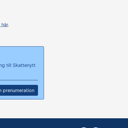
 här
.
g till Skattenytt
n prenumeration