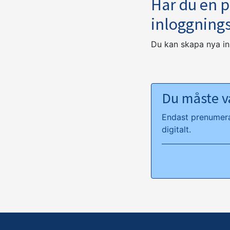
Har du en 
inloggning
Du kan skapa nya i
Du måste va
Endast prenumeran
digitalt.