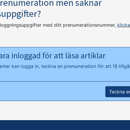
prenumeration men saknar
suppgifter?
nloggningsuppgifter med ditt prenumerationsnummer,
klicka
ra inloggad för att läsa artiklar
ter kan logga in, teckna en prenumeration för att få tillgån
Teckna e