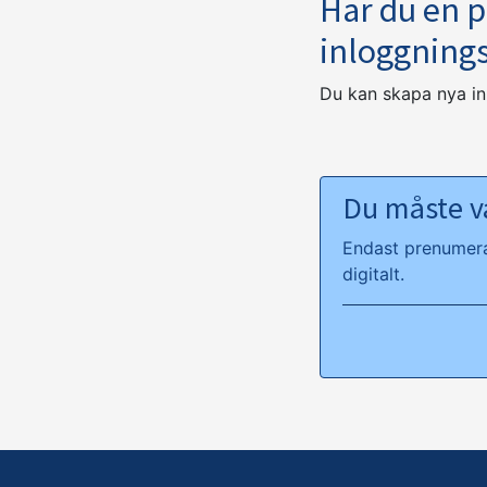
Har du en 
inloggning
Du kan skapa nya i
Du måste va
Endast prenumeran
digitalt.