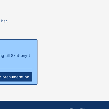
 här
.
g till Skattenytt
n prenumeration