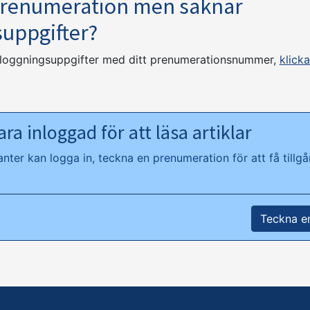
prenumeration men saknar
suppgifter?
nloggningsuppgifter med ditt prenumerationsnummer,
klicka
ra inloggad för att läsa artiklar
ter kan logga in, teckna en prenumeration för att få tillgån
Teckna e