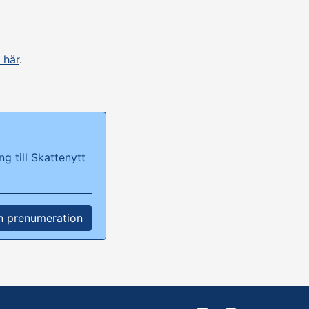
 här
.
g till Skattenytt
n prenumeration