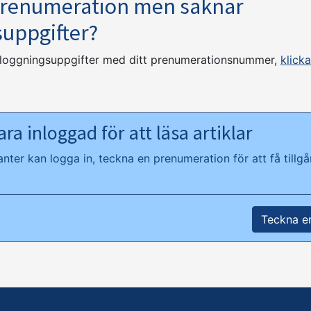
prenumeration men saknar
suppgifter?
nloggningsuppgifter med ditt prenumerationsnummer,
klicka
ra inloggad för att läsa artiklar
ter kan logga in, teckna en prenumeration för att få tillgån
Teckna e