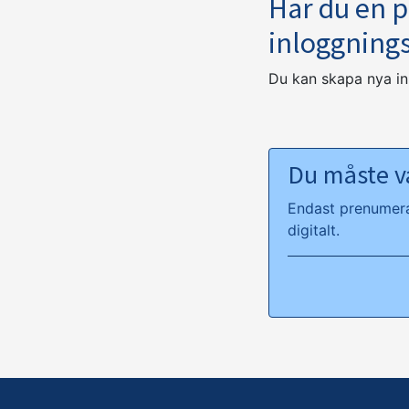
Har du en 
inloggning
Du kan skapa nya i
Du måste va
Endast prenumeran
digitalt.