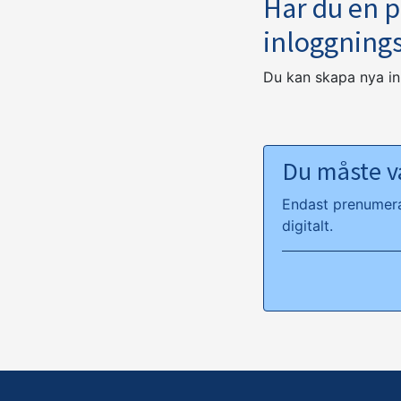
Har du en 
inloggning
Du kan skapa nya i
Du måste va
Endast prenumeran
digitalt.