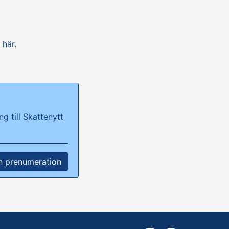
 här
.
g till Skattenytt
n prenumeration