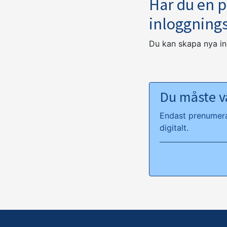
Har du en 
inloggning
Du kan skapa nya i
Du måste va
Endast prenumeran
digitalt.