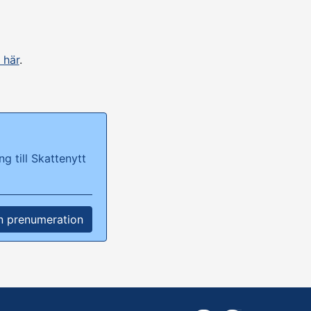
 här
.
g till Skattenytt
n prenumeration