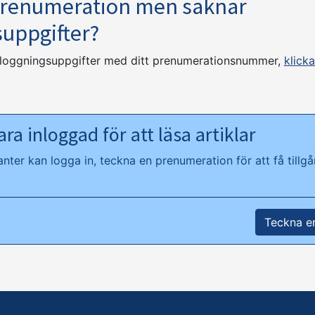
prenumeration men saknar
suppgifter?
nloggningsuppgifter med ditt prenumerationsnummer,
klicka
ra inloggad för att läsa artiklar
ter kan logga in, teckna en prenumeration för att få tillgån
Teckna e