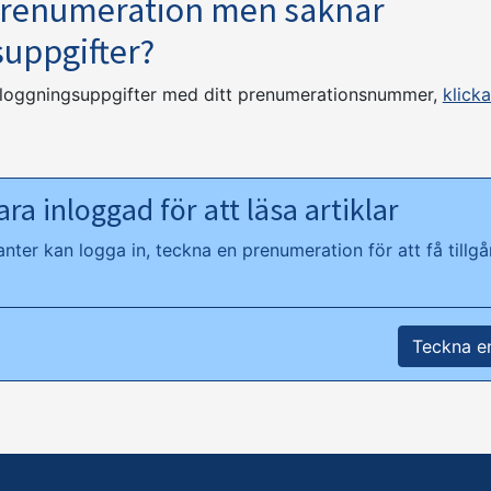
prenumeration men saknar
suppgifter?
nloggningsuppgifter med ditt prenumerationsnummer,
klicka
ra inloggad för att läsa artiklar
ter kan logga in, teckna en prenumeration för att få tillgån
Teckna e