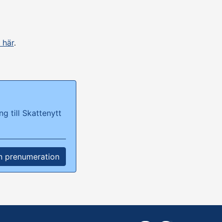
 här
.
g till Skattenytt
n prenumeration