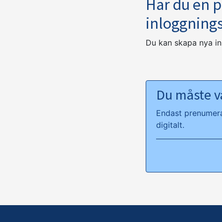
Har du en 
inloggning
Du kan skapa nya i
Du måste va
Endast prenumeran
digitalt.