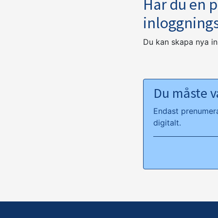
Har du en 
inloggning
Du kan skapa nya i
Du måste va
Endast prenumeran
digitalt.