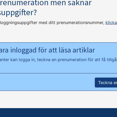
prenumeration men saknar
suppgifter?
nloggningsuppgifter med ditt prenumerationsnummer,
klicka
ra inloggad för att läsa artiklar
ter kan logga in, teckna en prenumeration för att få tillgån
Teckna e