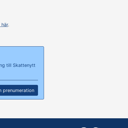
 här
.
g till Skattenytt
n prenumeration