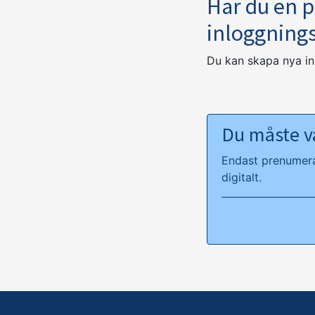
Har du en 
inloggning
Du kan skapa nya i
Du måste va
Endast prenumeran
digitalt.