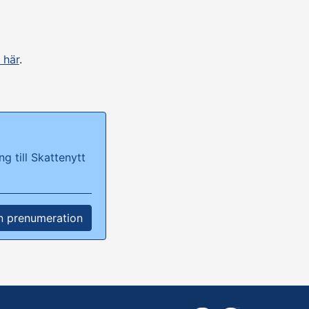
 här
.
g till Skattenytt
n prenumeration