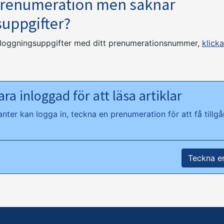
prenumeration men saknar
suppgifter?
nloggningsuppgifter med ditt prenumerationsnummer,
klicka
ra inloggad för att läsa artiklar
ter kan logga in, teckna en prenumeration för att få tillgån
Teckna e