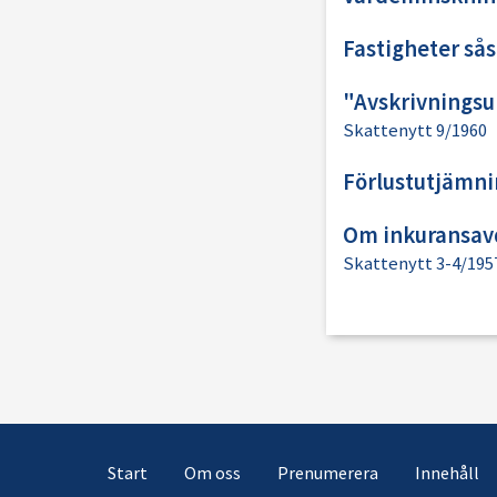
Fastigheter så
"Avskrivningsu
Skattenytt 9/1960
Förlustutjämni
Om inkuransavd
Skattenytt 3-4/195
Start
Om oss
Prenumerera
Innehåll