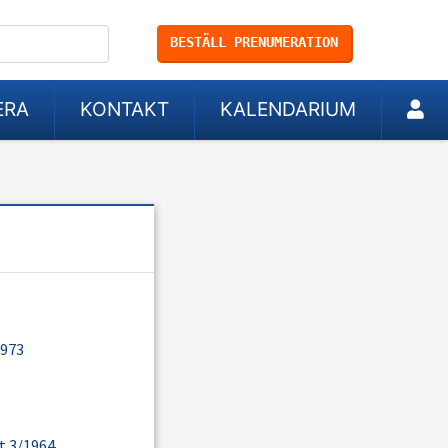
BESTÄLL PRENUMERATION
ERA
KONTAKT
KALENDARIUM
1973
t 3/1964