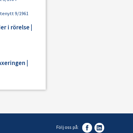
tenytt 9/1961
r i rörelse
|
axeringen
|
Följ oss på: