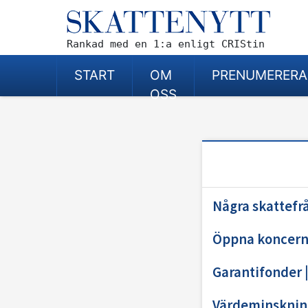
Rankad med en 1:a enligt CRIStin
START
OM
PRENUMERERA
OSS
Några skattefr
Öppna koncern
Garantifonder
Värdeminsknin