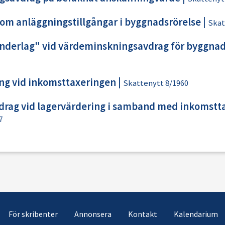
som anläggningstillgångar i byggnadsrörelse
|
Skat
nderlag" vid värdeminskningsavdrag för byggnade
ng vid inkomsttaxeringen
|
Skattenytt 8/1960
rag vid lagervärdering i samband med inkomstt
7
För skribenter
Annonsera
Kontakt
Kalendarium