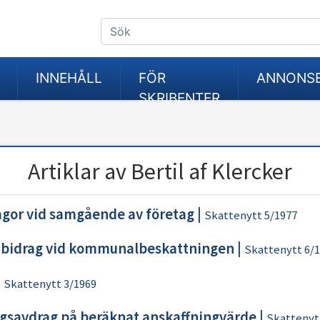
INNEHÅLL
FÖR
ANNONS
SKRIBENTER
Artiklar av Bertil af Klercker
ågor vid samgående av företag
|
Skattenytt 5/1977
bidrag vid kommunalbeskattningen
|
Skattenytt 6/
|
Skattenytt 3/1969
gsavdrag på beräknat anskaffningvärde
|
Skattenyt