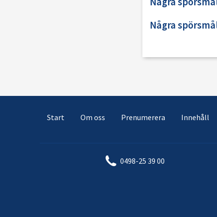
Några spörsmål
Några spörsmål
Start
Om oss
Prenumerera
Innehåll
0498-25 39 00