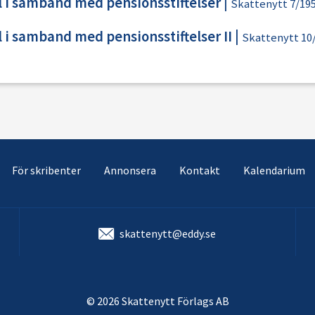
 i samband med pensionsstiftelser
|
Skattenytt 7/19
 i samband med pensionsstiftelser II
|
Skattenytt 10
För skribenter
Annonsera
Kontakt
Kalendarium
skattenytt@eddy.se
© 2026 Skattenytt Förlags AB