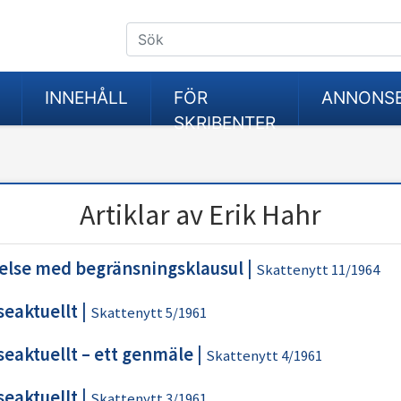
INNEHÅLL
FÖR
ANNONS
SKRIBENTER
Artiklar av Erik Hahr
else med begränsningsklausul
|
Skattenytt 11/1964
seaktuellt
|
Skattenytt 5/1961
seaktuellt – ett genmäle
|
Skattenytt 4/1961
seaktuellt
|
Skattenytt 3/1961