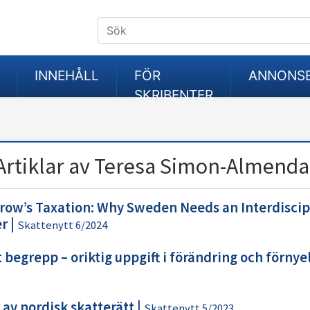
INNEHÅLL
FÖR
ANNONS
SKRIBENTER
Artiklar av Teresa Simon-Almenda
ow’s Taxation: Why Sweden Needs an Interdiscip
er
|
Skattenytt 6/2024
begrepp – oriktig uppgift i förändring och förnye
av nordisk skatterätt
|
Skattenytt 5/2023