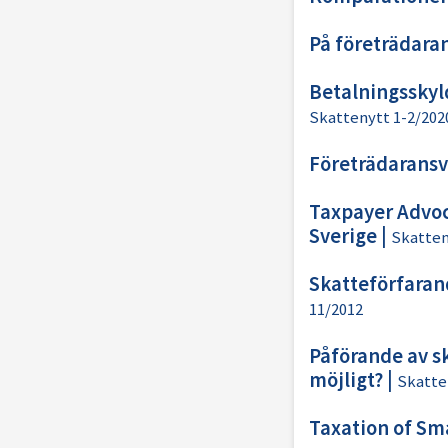
På företrädaran
Betalningsskyld
Skattenytt 1-2/202
Företrädaransva
Taxpayer Advo
Sverige
|
Skatten
Skatteförfaran
11/2012
Påförande av sk
möjligt?
|
Skatte
Taxation of Sm