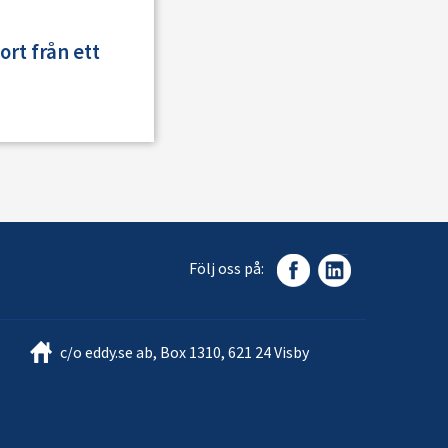
rt från ett
Följ oss på:
c/o eddy.se ab, Box 1310, 621 24 Visby