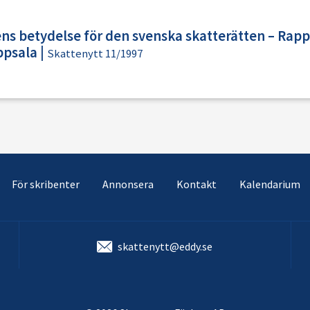
s betydelse för den svenska skatterätten – Rappo
ppsala
|
Skattenytt 11/1997
För skribenter
Annonsera
Kontakt
Kalendarium
skattenytt@eddy.se