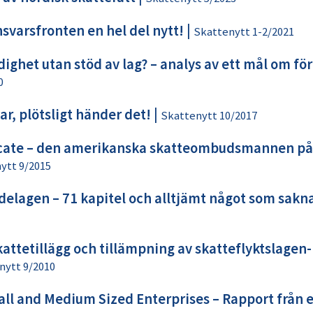
svarsfronten en hel del nytt!
|
Skattenytt 1-2/2021
ighet utan stöd av lag? – analys av ett mål om fö
0
r, plötsligt händer det!
|
Skattenytt 10/2017
cate – den amerikanska skatteombudsmannen på 
ytt 9/2015
delagen – 71 kapitel och alltjämt något som sakn
attetillägg och tillämpning av skatteflyktslagen-
nytt 9/2010
all and Medium Sized Enterprises – Rapport från 