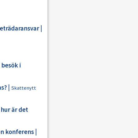
reträdaransvar
|
besök i
as?
|
Skattenytt
 hur är det
en konferens
|