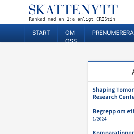
Rankad med en 1:a enligt CRIStin
START
OM
PRENUMERERA
OSS
Shaping Tomorr
Research Cent
Begrepp om ett 
1/2024
Komparationer 