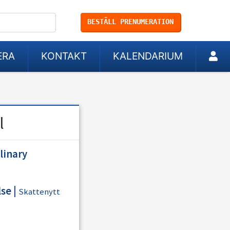
BESTÄLL PRENUMERATION
ERA
KONTAKT
KALENDARIUM
l
linary
lse
|
Skattenytt