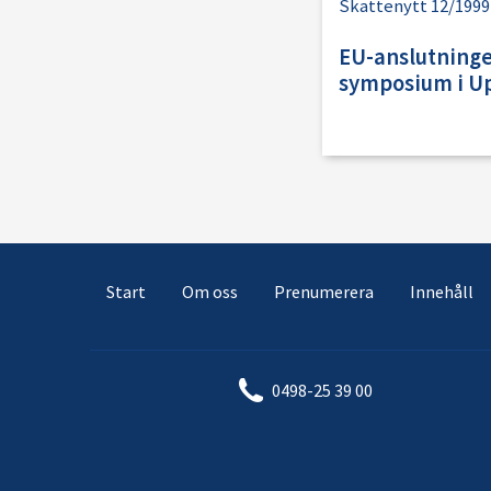
Skattenytt 12/1999
EU-anslutningen
symposium i U
Start
Om oss
Prenumerera
Innehåll
0498-25 39 00