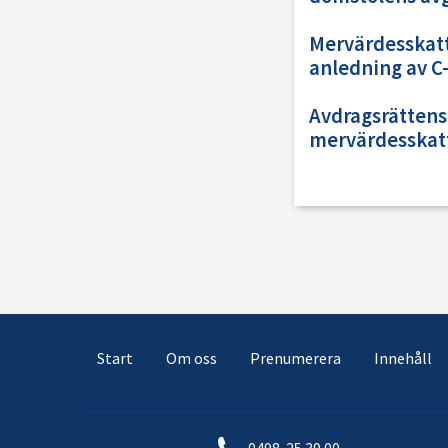
Mervärdesskatt 
anledning av C
Avdragsrättens
mervärdesskat
Start
Om oss
Prenumerera
Innehåll