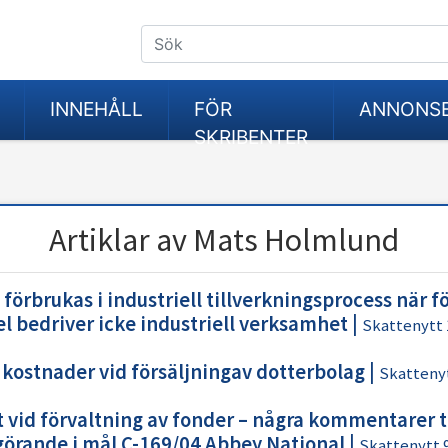
INNEHÅLL
FÖR
ANNONS
SKRIBENTER
Artiklar av Mats Holmlund
 förbrukas i industriell tillverkningsprocess när f
l bedriver icke industriell verksamhet
|
Skattenytt 
 kostnader vid försäljningav dotterbolag
|
Skattenyt
vid förvaltning av fonder – några kommentarer ti
örande i mål C-169/04 Abbey National
|
Skattenytt 