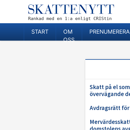
Rankad med en 1:a enligt CRIStin
START
OM
PRENUMERERA
OSS
Skatt på el som
övervägande de
Avdragsrätt för
Mervärdesskatt 
domstolens avg