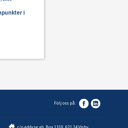
npunkter i
Följ oss på:
c/o eddy.se ab, Box 1310, 621 24 Visby