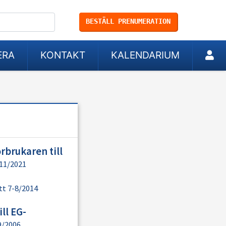
BESTÄLL PRENUMERATION
ERA
KONTAKT
KALENDARIUM
örbrukaren till
11/2021
t 7-8/2014
ll EG-
9/2006