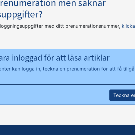
prenumeration men saknar
suppgifter?
nloggningsuppgifter med ditt prenumerationsnummer,
klicka
ra inloggad för att läsa artiklar
ter kan logga in, teckna en prenumeration för att få tillgån
Teckna e