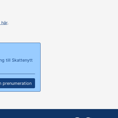
 här
.
g till Skattenytt
n prenumeration