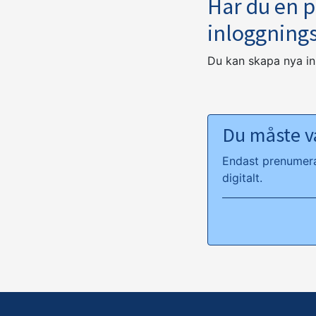
Har du en 
inloggning
Du kan skapa nya i
Du måste va
Endast prenumeran
digitalt.