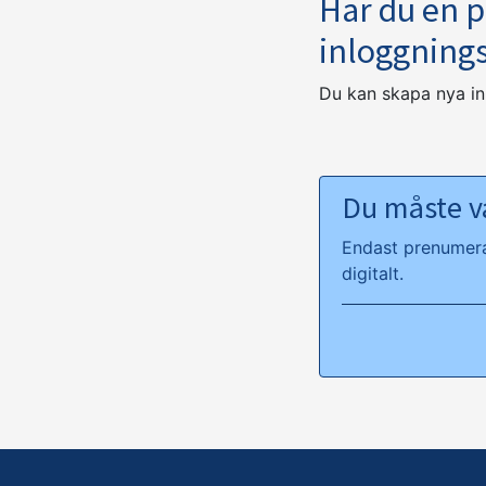
Har du en 
inloggning
Du kan skapa nya i
Du måste va
Endast prenumeran
digitalt.