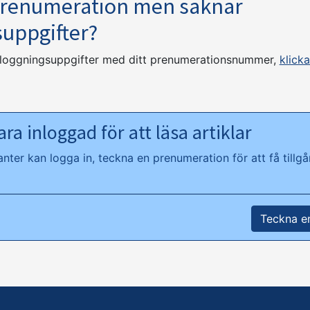
prenumeration men saknar
suppgifter?
nloggningsuppgifter med ditt prenumerationsnummer,
klicka
ra inloggad för att läsa artiklar
ter kan logga in, teckna en prenumeration för att få tillgån
Teckna e