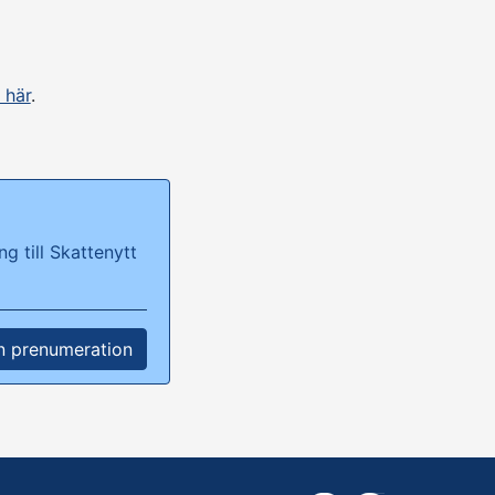
 här
.
g till Skattenytt
n prenumeration