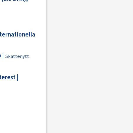
ternationella
D
|
Skattenytt
terest
|