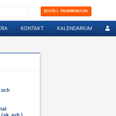
BESTÄLL PRENUMERATION
ERA
KONTAKT
KALENDARIUM
 och
nal
(ak. avh.),