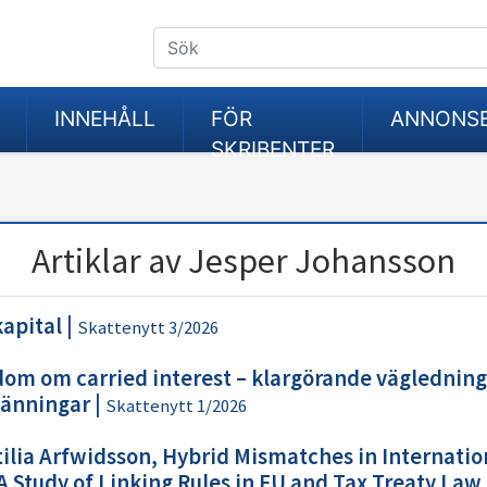
INNEHÅLL
FÖR
ANNONS
SKRIBENTER
Artiklar av Jesper Johansson
kapital
|
Skattenytt 3/2026
dom om carried interest – klargörande vägledning
pänningar
|
Skattenytt 1/2026
ilia Arfwidsson, Hybrid Mismatches in Internatio
A Study of Linking Rules in EU and Tax Treaty Law, 