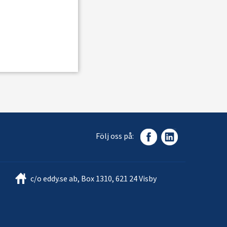
Följ oss på:
c/o eddy.se ab, Box 1310, 621 24 Visby