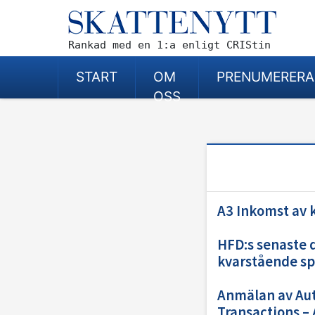
Rankad med en 1:a enligt CRIStin
START
OM
PRENUMERERA
OSS
A3 Inkomst av 
HFD:s senaste 
kvarstående s
Anmälan av Aut
Transactions – 