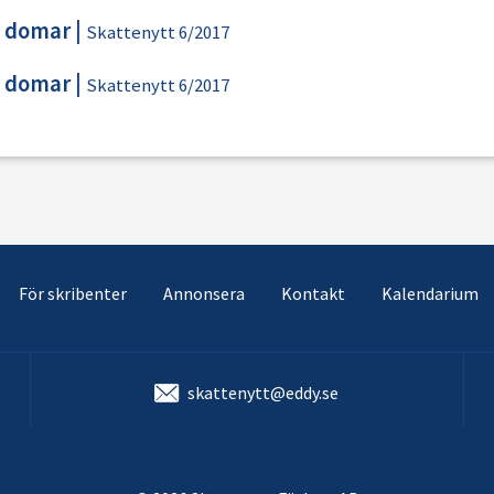
 domar
|
Skattenytt 6/2017
 domar
|
Skattenytt 6/2017
För skribenter
Annonsera
Kontakt
Kalendarium
skattenytt@eddy.se