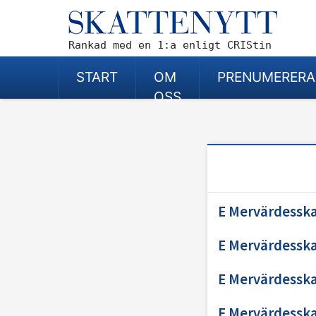
Rankad med en 1:a enligt CRIStin
START
OM
PRENUMERERA
OSS
E Mervärdesska
E Mervärdesska
E Mervärdesska
E Mervärdesska